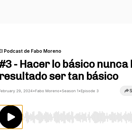
El Podcast de Fabo Moreno
#3 - Hacer lo básico nunca
resultado ser tan básico
S
February 29, 2024
•
Fabo Moreno
•
Season 1
•
Episode 3
Use Left/Right to seek, Home/End to jump to start o