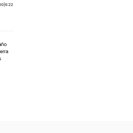
00
|
6:22
raño
ierra
s