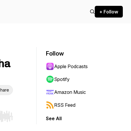
+ Follow
Follow
 ha
Apple Podcasts
Spotify
hare
Amazon Music
RSS Feed
See All
r end. Hold shift to jump forward or backward.