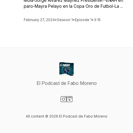
Mola-Jorge Álvarez Máynez Presidente?-ENAH en
paro-Mayra Pelayo en la Copa Oro de Futbol-La ...
February 27, 2024
•
Season 1
•
Episode 1
•
3:15
El Podcast de Fabo Moreno
Visit our Instagram page
Visit our Website page
All content © 2026 El Podcast de Fabo Moreno