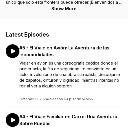
único que solo esta frontera puede ofrecer. ¡Bienvenidos a El
Podcast de Fabo Moreno! Aquí, las fronteras se difuminan
Show More
para dar paso a una conexión sin igual con todo México y el
mundo. Prepárense para sumergirse en un torbellino de
emociones, donde los puntos de vista se expresan sin
tapujos, la música cruza todos los géneros y las risas nunca
Latest Episodes
faltan. Ya sea que busquen estar al día, reflexionar sobre los
acontecimientos mundiales o simplemente escapar con unas
#5 - El Viaje en Avión: La Aventura de las
buenas melodías, han llegado al lugar indicado. ¡Desde
Tijuana para el mundo, comienza El Podcast de Fabo
Incomodidades
Moreno!
Viajar en avión es una coreografía caótica donde el
primer acto, la fila de seguridad, te convierte en un
actor involuntario de una obra surrealista; despojarse
de zapatos, cinturón y dignidad, mientras intentas no
reír al ver a alguien sorpren...
October 21, 2024
•
Season 1
•
Episode 5
•
5:55
#4 - El Viaje Familiar en Carro: Una Aventura
Sobre Ruedas