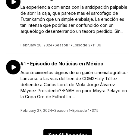
La experiencia comienza con la anticipación palpable
de abrir la caja, que parece más el sarcófago de
Tutankamón que un simple embalaje. La emoción es
tan intensa que podrías ser confundido con un
arqueólogo desenterrando un tesoro perdido. Sin...
February 28, 2024
•
Season 1
•
Episode 2
•
11:36
#1 - Episodio de Noticias en México
Acontecimientos dignos de un guión cinematográfico-
Lanzarse a las vías del tren de CDMX-Lilly Téllez
defiende a Carlos Loret de Mola-Jorge Álvarez
Máynez Presidente?-ENAH en paro-Mayra Pelayo en
la Copa Oro de Futbol-La ...
February 27, 2024
•
Season 1
•
Episode 1
•
3:15
See All Episodes